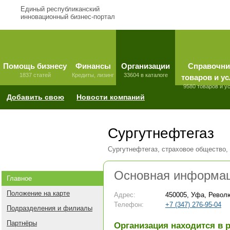
Единый республиканский
инновационный бизнес-портал
Помощь бизнесу
Финансы
Организации
Справочни
1837 статей
Кредиты, лизинг
33604 в каталоге
товаров и ус
9580 товаров и у
Добавить свою
Новости компаний
Сургутнефтегаз
Сургутнефтегаз, страховое общество
Основная информа
Главное
Положение на карте
Адрес:
450005, Уфа, Револ
Телефон:
+7 (347) 276-95-04
Подразделения и филиалы
Партнёры
Организация находится в 