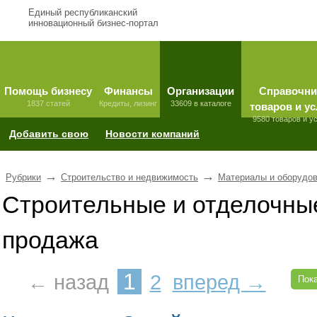
Единый республиканский
инновационный бизнес-портал
Помощь бизнесу
Финансы
Организации
Справочни
1837 статей
Кредиты, лизинг
33609 в каталоге
товаров и ус
9580 товаров и у
Добавить свою
Новости компаний
→
→
Рубрики
Строительство и недвижимость
Материалы и оборудов
Строительные и отделочны
продажа
1
← назад
2
вперед →
Пока