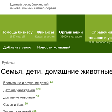
Единый республиканский
инновационный бизнес-портал
Помощь бизнесу
Финансы
Организации
Справочни
1837 статей
Кредиты, лизинг
33609 в каталоге
товаров и ус
9580 товаров и у
Добавить свою
Новости компаний
Рубрики
Семья, дети, домашние животны
13
Воспитание и обучение детей
870
Детские учреждения
39
Домашние животные
80
Семья и брак
158
Товары для детей