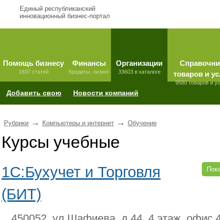
Единый республиканский
инновационный бизнес-портал
Помощь бизнесу
Финансы
Организации
Справочни
1837 статей
Кредиты, лизинг
33603 в каталоге
товаров и ус
9580 товаров и у
Добавить свою
Новости компаний
→
→
Рубрики
Компьютеры и интернет
Обучение
Курсы учебные
1С:Бухучет и Торговля
Пока
(БИТ)
450052, ул.Шафиева, д.44, 4 этаж, офис 