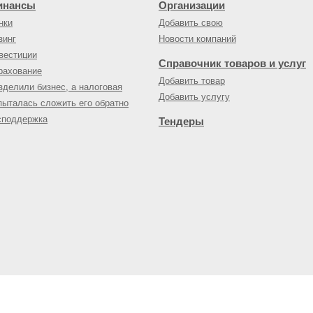
инансы
Организации
нки
Добавить свою
зинг
Новости компаний
вестиции
Справочник товаров и услуг
рахование
Добавить товар
зделили бизнес, а налоговая
Добавить услугу
пыталась сложить его обратно
споддержка
Тендеры