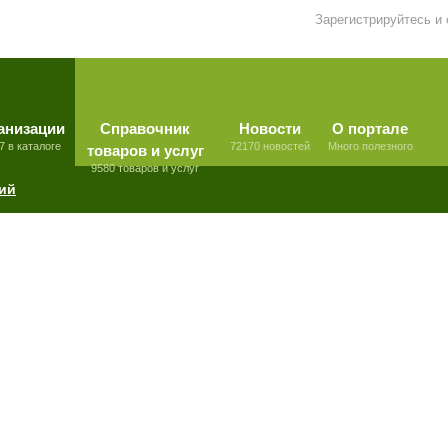
Зарегистрируйтесь и
анизации
Справочник
Новости
О портале
7 в каталоге
72170 новостей
Много полезного
товаров и услуг
9580 товаров и услуг
ий