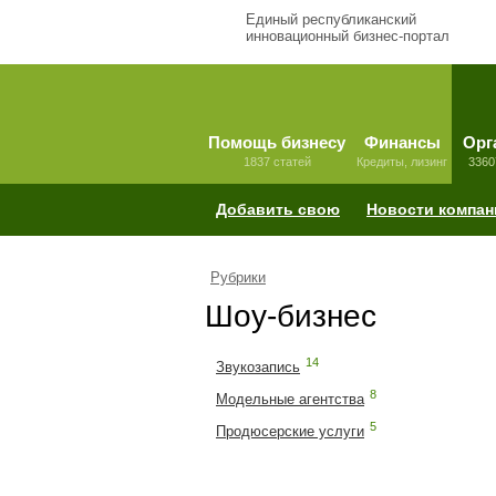
Единый республиканский
инновационный бизнес-портал
Помощь бизнесу
Финансы
Орг
1837 статей
Кредиты, лизинг
3360
Добавить свою
Новости компан
Рубрики
Шоу-бизнес
14
Звукозапись
8
Модельные агентства
5
Продюсерские услуги