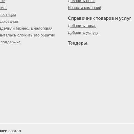
нки
Добавить свою
зинг
Новости компаний
вестиции
Справочник товаров и услуг
рахование
Добавить товар
зделили бизнес, а налоговая
Добавить услугу
пыталась сложить его обратно
споддержка
Тендеры
нес-портал