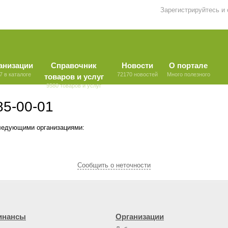
Зарегистрируйтесь и
анизации
Справочник
Новости
О портале
7 в каталоге
72170 новостей
Много полезного
товаров и услуг
9580 товаров и услуг
85-00-01
ледующими организациями:
Cообщить о неточности
инансы
Организации