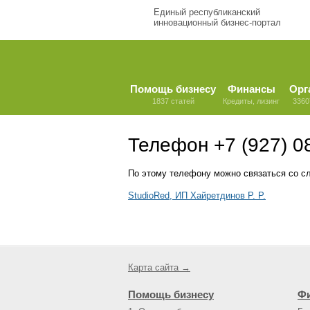
Единый республиканский
инновационный бизнес-портал
Помощь бизнесу
Финансы
Орг
1837 статей
Кредиты, лизинг
3360
Телефон +7 (927) 0
По этому телефону можно связаться со с
StudioRed, ИП Хайретдинов Р. Р.
Карта сайта →
Помощь бизнесу
Ф