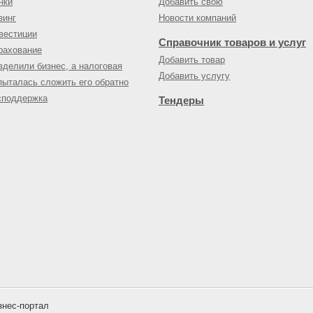
нки
Добавить свою
зинг
Новости компаний
вестиции
Справочник товаров и услуг
рахование
Добавить товар
зделили бизнес, а налоговая
Добавить услугу
пыталась сложить его обратно
споддержка
Тендеры
нес-портал