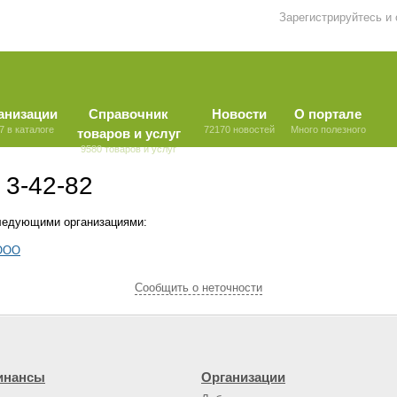
Зарегистрируйтесь и
анизации
Справочник
Новости
О портале
7 в каталоге
72170 новостей
Много полезного
товаров и услуг
9580 товаров и услуг
 3-42-82
ледующими организациями:
 ООО
Cообщить о неточности
инансы
Организации