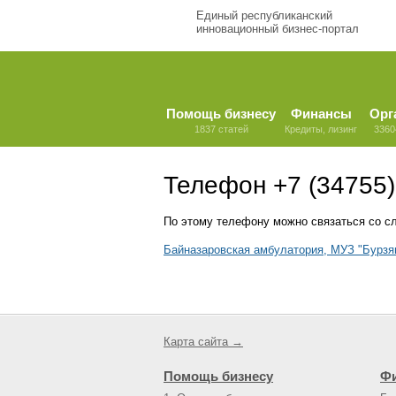
Единый республиканский
инновационный бизнес-портал
Помощь бизнесу
Финансы
Орг
1837 статей
Кредиты, лизинг
3360
Телефон +7 (34755)
По этому телефону можно связаться со с
Байназаровская амбулатория, МУЗ "Бурзя
Карта сайта →
Помощь бизнесу
Ф