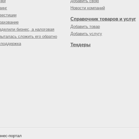
нки
Добавить свою
зинг
Новости компаний
вестиции
Справочник товаров и услуг
рахование
Добавить товар
зделили бизнес, а налоговая
Добавить услугу
пыталась сложить его обратно
споддержка
Тендеры
нес-портал