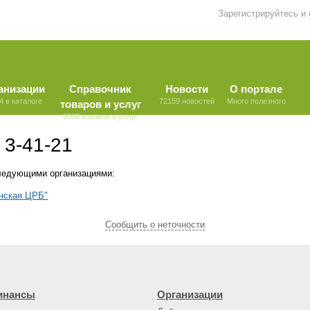
Зарегистрируйтесь и
анизации
Справочник
Новости
О портале
4 в каталоге
72159 новостей
Много полезного
товаров и услуг
9580 товаров и услуг
 3-41-21
ледующими организациями:
нская ЦРБ"
Cообщить о неточности
инансы
Организации