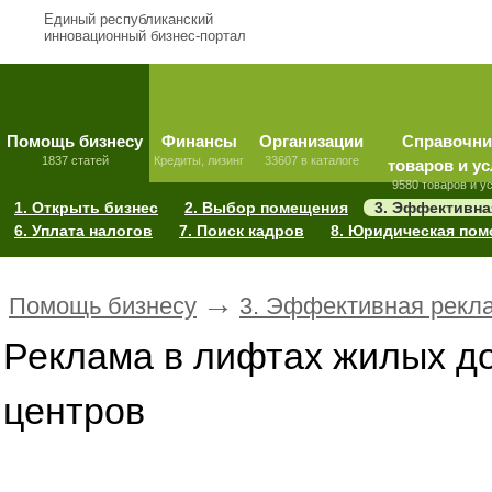
Единый республиканский
инновационный бизнес-портал
Помощь бизнесу
Финансы
Организации
Справочни
1837 статей
Кредиты, лизинг
33607 в каталоге
товаров и ус
9580 товаров и у
1. Открыть бизнес
2. Выбор помещения
3. Эффективна
6. Уплата налогов
7. Поиск кадров
8. Юридическая по
→
Помощь бизнесу
3. Эффективная рекл
Реклама в лифтах жилых до
центров