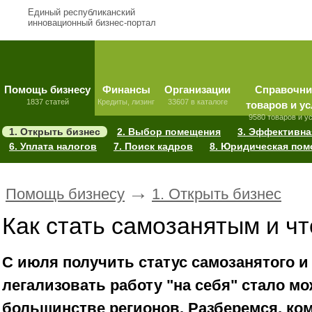
Единый республиканский
инновационный бизнес-портал
Помощь бизнесу
Финансы
Организации
Справочни
1837 статей
Кредиты, лизинг
33607 в каталоге
товаров и ус
9580 товаров и у
1. Открыть бизнес
2. Выбор помещения
3. Эффективна
6. Уплата налогов
7. Поиск кадров
8. Юридическая по
→
Помощь бизнесу
1. Открыть бизнес
Как стать самозанятым и чт
С июля получить статус самозанятого 
легализовать работу "на себя" стало м
большинстве регионов. Разберемся, ком