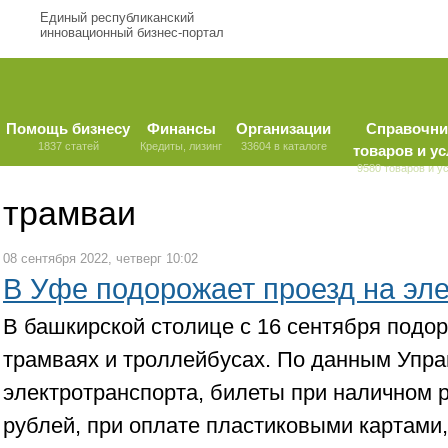
Единый республиканский
инновационный бизнес-портал
Помощь бизнесу
Финансы
Организации
Справочни
1837 статей
Кредиты, лизинг
33604 в каталоге
товаров и ус
9580 товаров и у
трамваи
08 сентября 2022, четверг 10:02
В Уфе подорожает проезд на эл
В башкирской столице с 16 сентября подо
трамваях и троллейбусах. По данным Упр
электротранспорта, билеты при наличном р
рублей, при оплате пластиковыми картами,