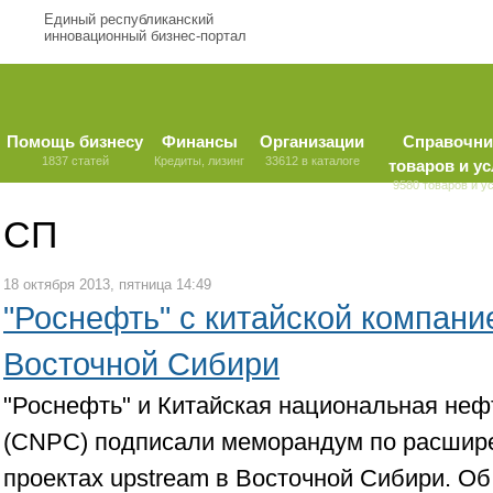
Единый республиканский
инновационный бизнес-портал
Помощь бизнесу
Финансы
Организации
Справочни
1837 статей
Кредиты, лизинг
33612 в каталоге
товаров и ус
9580 товаров и у
СП
18 октября 2013, пятница 14:49
"Роснефть" с китайской компани
Восточной Сибири
"Роснефть" и Китайская национальная неф
(CNPC) подписали меморандум по расшире
проектах upstream в Восточной Сибири. Об