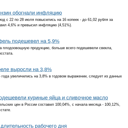
бензин обогнали инфляцию
од с 22 по 28 июля повысились на 16 копеек - до 61,02 рубля за
тавил 4,6% и превысил инфляцию (4,51%).
офель подешевел на 5,9%
 на плодоовощную продукцию, больше всего подешевели свекла,
осстата.
реле выросли на 3,8%
 года увеличились на 3,8% в годовом выражении, следует из данных
подешевели куриные яйца и сливочное масло
ельских цен в России составил 100,04%, с начала месяца - 100,12%,
сстате.
 длительность рабочего дня