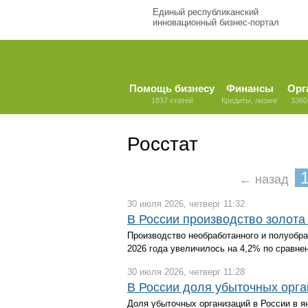
Единый республиканский
инновационный бизнес-портал
Помощь бизнесу
Финансы
Орг
1837 статей
Кредиты, лизинг
3360
Росстат
← назад
30 июля 2026, четверг 11:32
В России производство золота 
Производство необработанного и полуобраб
2026 года увеличилось на 4,2% по сравне
30 июля 2026, четверг 11:28
В России доля убыточных орга
Доля убыточных организаций в России в я