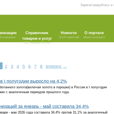
Зарегистрируйтесь и
анизации
Справочник
Новости
О портале
6 в каталоге
72170 новостей
Много полезного
товаров и услуг
9580 товаров и услуг
1
2
3
4
5
6
7
8
вперед →
в I полугодии выросло на 4,2%
отанного золота(включая золото в порошке) в России в I полугодии
нию с аналогичным периодом прошлого года.
низаций за январь - май составила 34,4%
нваре - мае 2026 года составила 34,4% против 31,1% за аналогичный