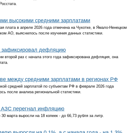
Росстата.
мыми высокими средними зарплатами
ая плата в апреле 2026 года отмечена на Чукотке, в Ямало-Ненецком
ком АО, выяснилось после изучиния данных статистики.
ду зафиксировал дефляцию
сии второй раз с начала этого года зафиксирована дефляция, она
тата.
ыве между средними зарплатами в регионах РФ
кой средней зарплатой по субъектам РФ в феврале 2026 года
ось после анализа региональной статистики.
на АЗС перегнал инфляцию
30 марта выросли на 18 копеек - до 66,73 рубля за литр.
делю выросли на 0,1%, а с начала года - на 1,3%