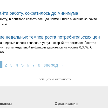
айти работу, сократилось до минимума
боту, в сентябре сократилось до наименьшего значения за почти
тата.
ие недельных темпов роста потребительских цен
на широкий список товаров и услуг, который отслеживает Росстат,
ли темпы недельной инфляции держались на уровне 0,36%. С
34%.
1
2
3
4
5
6
7
8
вперед →
Cообщить о неточности
инансы
Организации