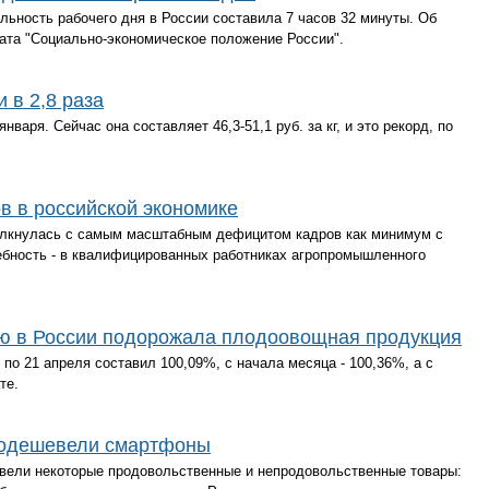
льность рабочего дня в России составила 7 часов 32 минуты. Об
ата "Социально-экономическое положение России".
 в 2,8 раза
варя. Сейчас она составляет 46,3-51,1 руб. за кг, и это рекорд, по
в в российской экономике
олкнулась с самым масштабным дефицитом кадров как минимум с
ребность - в квалифицированных работниках агропромышленного
ю в России подорожала плодоовощная продукция
 по 21 апреля составил 100,09%, с начала месяца - 100,36%, а с
те.
 подешевели смартфоны
евели некоторые продовольственные и непродовольственные товары: