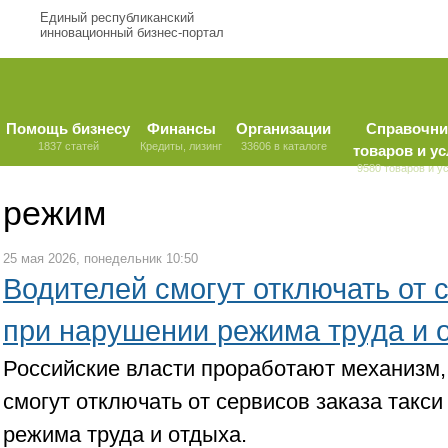
Единый республиканский
инновационный бизнес-портал
Помощь бизнесу
Финансы
Организации
Справочни
1837 статей
Кредиты, лизинг
33606 в каталоге
товаров и ус
9580 товаров и у
режим
25 мая 2026, понедельник 10:50
Водителей смогут отключать от 
при нарушении режима труда и 
Российские власти проработают механизм,
смогут отключать от сервисов заказа такс
режима труда и отдыха.