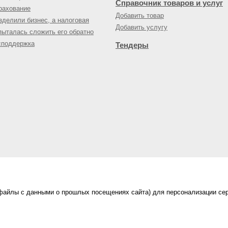
Справочник товаров и услуг
рахование
Добавить товар
зделили бизнес, а налоговая
Добавить услугу
пыталась сложить его обратно
споддержка
Тендеры
(файлы с данными о прошлых посещениях сайта) для персонализации сер
нес-портал
ама на портале
|
Правила пользования
|
ной офертой