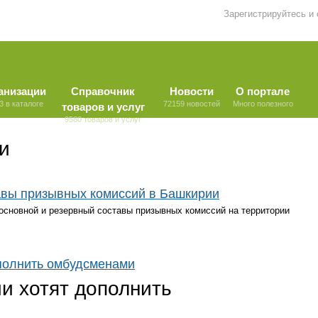
Зарегистрируйтесь и
анизации
Справочник
Новости
О портале
3 в каталоге
72159 новостей
Много полезного
товаров и услуг
9580 товаров и услуг
и
авы призывных комиссий в Башкирии
основной и резервный составы призывных комиссий на территории
полнить омбудсменами
и хотят дополнить