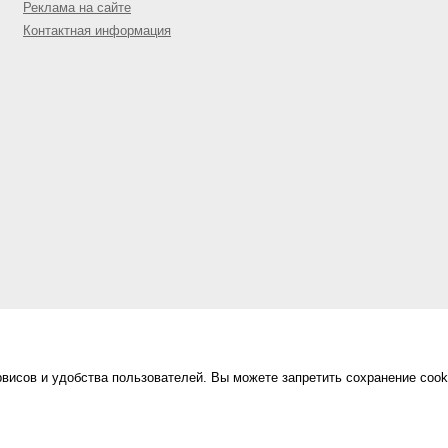
Реклама на сайте
Контактная информация
висов и удобства пользователей. Вы можете запретить сохранение cook
Сделано в
«Техинформ»
Уфа