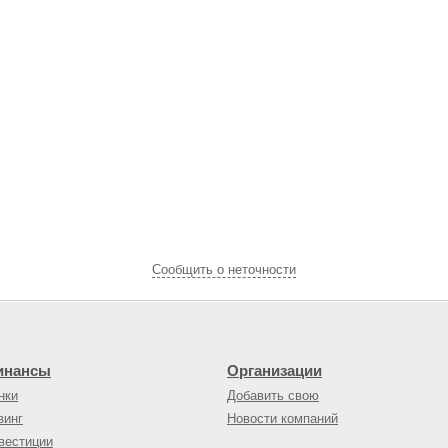
Cообщить о неточности
инансы
Организации
нки
Добавить свою
зинг
Новости компаний
вестиции