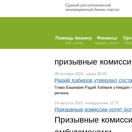
Единый республиканский
инновационный бизнес-портал
Помощь бизнесу
Финансы
Орг
1837 статей
Кредиты, лизинг
3360
призывные комисси
09 октября 2024, среда 09:40
Радий Хабиров утвердил сост
Глава Башкирии Радий Хабиров утвердил 
региона.
14 августа 2023, понедельник 12:37
Призывные комиссии хотят до
Призывные комисси