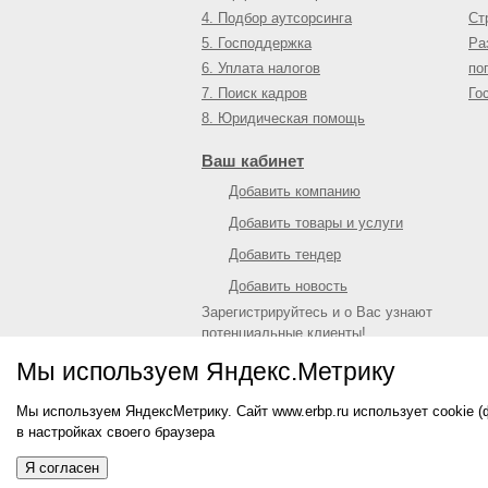
4. Подбор аутсорсинга
Ст
5. Господдержка
Ра
6. Уплата налогов
по
7. Поиск кадров
Го
8. Юридическая помощь
Ваш кабинет
Добавить компанию
Добавить товары и услуги
Добавить тендер
Добавить новость
Зарегистрируйтесь и о Вас узнают
потенциальные клиенты!
Войти
или
зарегистрироваться
Мы используем Яндекс.Метрику
Мы используем ЯндексМетрику. Сайт www.erbp.ru использует cookie 
© 2009—
2026
Единый республиканский биз
в настройках своего браузера
О портале
|
Контактная информация
|
Рекл
Информация на сайте не является публич
Я согласен