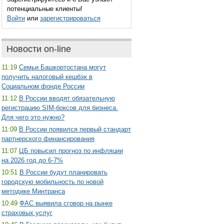
потенциальные клиенты!
Войти
или
зарегистрироваться
Новости on-line
11:19
Семьи Башкортостана могут
получить налоговый кешбэк в
Социальном фонде России
11:12
В России вводят обязательную
регистрацию SIM-боксов для бизнеса.
Для чего это нужно?
11:09
В России появился первый стандарт
партнерского финансирования
11:07
ЦБ повысил прогноз по инфляции
на 2026 год до 6-7%
10:51
В России будут планировать
городскую мобильность по новой
методике Минтранса
10:49
ФАС выявила сговор на рынке
страховых услуг