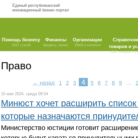
Единый республиканский
инновационный бизнес-портал
Помощь бизнесу
Финансы
Организации
Справочни
1837 статей
Кредиты, лизинг
33605 в каталоге
товаров и ус
9580 товаров и у
Право
4
← назад
1
2
3
5
6
7
8
9
…
15 мая 2024, среда 09:54
Минюст хочет расширить список 
которые назначаются принудите
Министерство юстиции готовит расширение
которые будут караться принудительными 