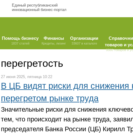
Единый республиканский
инновационный бизнес-портал
Помощь бизнесу
Финансы
Организации
Справочни
1837 статей
Кредиты, лизинг
33607 в каталоге
товаров и ус
9580 товаров и у
перегретость
27 июня 2025, пятница 10:22
В ЦБ видят риски для снижения 
перегретом рынке труда
Значительные риски для снижения ключево
тем, что происходит на рынке труда, заяви
председателя Банка России (ЦБ) Кирилл Т