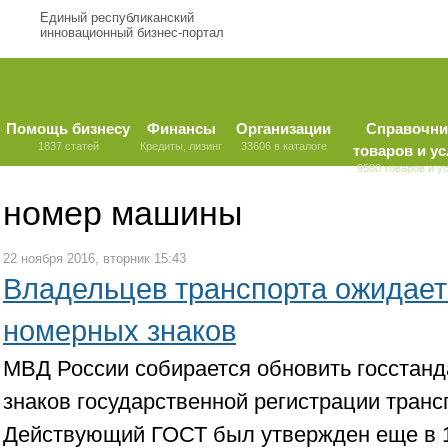
Единый республиканский
инновационный бизнес-портал
Помощь бизнесу
Финансы
Организации
Справочни
1837 статей
Кредиты, лизинг
33606 в каталоге
товаров и ус
9580 товаров и у
номер машины
22 ноября 2016, вторник 15:43
Владельцев транспорта ожидает
номерных знаков
МВД России собирается обновить госстан
знаков государственной регистрации транс
Действующий ГОСТ был утвержден еще в 1