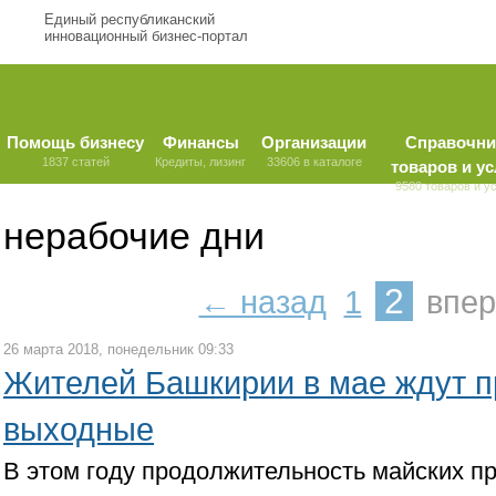
Единый республиканский
инновационный бизнес-портал
Помощь бизнесу
Финансы
Организации
Справочни
1837 статей
Кредиты, лизинг
33606 в каталоге
товаров и ус
9580 товаров и у
нерабочие дни
2
← назад
1
впе
26 марта 2018, понедельник 09:33
Жителей Башкирии в мае ждут 
выходные
В этом году продолжительность майских п