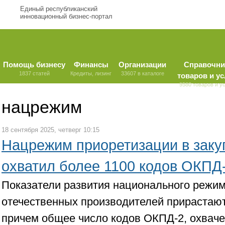
Единый республиканский
инновационный бизнес-портал
Помощь бизнесу
Финансы
Организации
Справочни
1837 статей
Кредиты, лизинг
33607 в каталоге
товаров и ус
9580 товаров и у
нацрежим
18 сентября 2025, четверг 10:15
Нацрежим приоретизации в заку
охватил более 1100 кодов ОКПД
Показатели развития национального режи
отечественных производителей прирастают
причем общее число кодов ОКПД-2, охвач