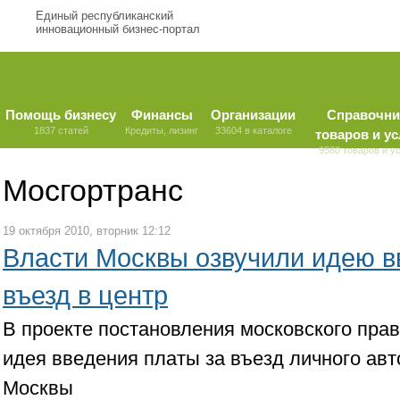
Единый республиканский
инновационный бизнес-портал
Помощь бизнесу
Финансы
Организации
Справочни
1837 статей
Кредиты, лизинг
33604 в каталоге
товаров и ус
9580 товаров и у
Мосгортранс
19 октября 2010, вторник 12:12
Власти Москвы озвучили идею в
въезд в центр
В проекте постановления московского пра
идея введения платы за въезд личного авт
Москвы