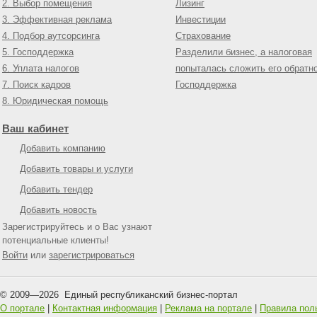
2. Выбор помещения
Лизинг
3. Эффективная реклама
Инвестиции
4. Подбор аутсорсинга
Страхование
5. Господдержка
Разделили бизнес, а налоговая
6. Уплата налогов
попыталась сложить его обратн
7. Поиск кадров
Господдержка
8. Юридическая помощь
Ваш кабинет
Добавить компанию
Добавить товары и услуги
Добавить тендер
Добавить новость
Зарегистрируйтесь и о Вас узнают
потенциальные клиенты!
Войти
или
зарегистрироваться
© 2009—
2026
Единый республиканский бизнес-портал
О портале
|
Контактная информация
|
Реклама на портале
|
Правила пол