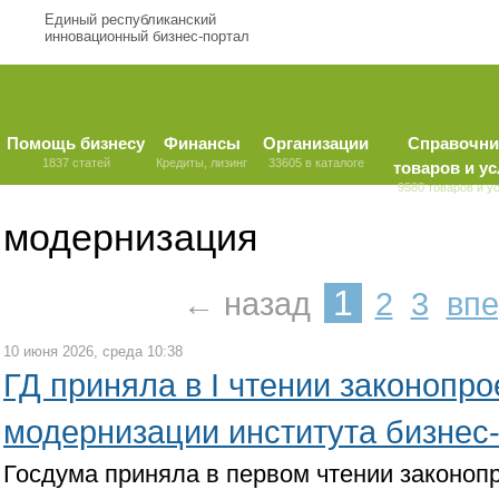
Единый республиканский
инновационный бизнес-портал
Помощь бизнесу
Финансы
Организации
Справочни
1837 статей
Кредиты, лизинг
33605 в каталоге
товаров и ус
9580 товаров и у
модернизация
1
← назад
2
3
вп
10 июня 2026, среда 10:38
ГД приняла в I чтении законопро
модернизации института бизнес
Госдума приняла в первом чтении законоп