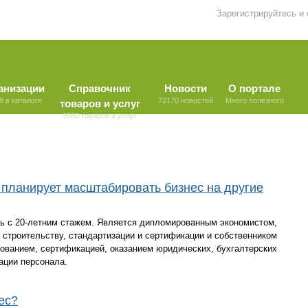
Зарегистрируйтесь и
анизации
Справочник
Новости
О портале
9 в каталоге
72170 новостей
Много полезного
товаров и услуг
9580 товаров и услуг
планирует масштабировать бизнес на другие
ь с 20-летним стажем. Является дипломированным экономистом,
 строительству, стандартизации и сертификации и собственником
ованием, сертификацией, оказанием юридических, бухгалтерских
ации персонала.
ес?