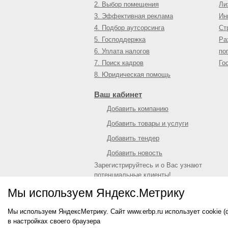
2. Выбор помещения
Ли
3. Эффективная реклама
Ин
4. Подбор аутсорсинга
Ст
5. Господдержка
Ра
6. Уплата налогов
по
7. Поиск кадров
Го
8. Юридическая помощь
Ваш кабинет
Добавить компанию
Добавить товары и услуги
Добавить тендер
Добавить новость
Зарегистрируйтесь и о Вас узнают
потенциальные клиенты!
Войти
или
зарегистрироваться
Мы используем Яндекс.Метрику
Мы используем ЯндексМетрику. Сайт www.erbp.ru использует cookie 
© 2009—
2026
Единый республиканский биз
в настройках своего браузера
О портале
|
Контактная информация
|
Рекл