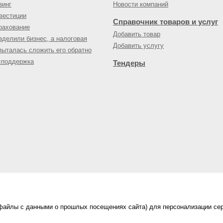
зинг
Новости компаний
вестиции
Справочник товаров и услуг
рахование
Добавить товар
зделили бизнес, а налоговая
Добавить услугу
пыталась сложить его обратно
споддержка
Тендеры
(файлы с данными о прошлых посещениях сайта) для персонализации сер
нес-портал
ама на портале
|
Правила пользования
|