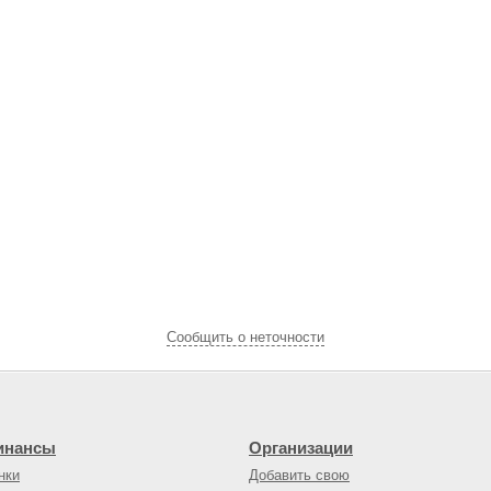
Cообщить о неточности
инансы
Организации
нки
Добавить свою