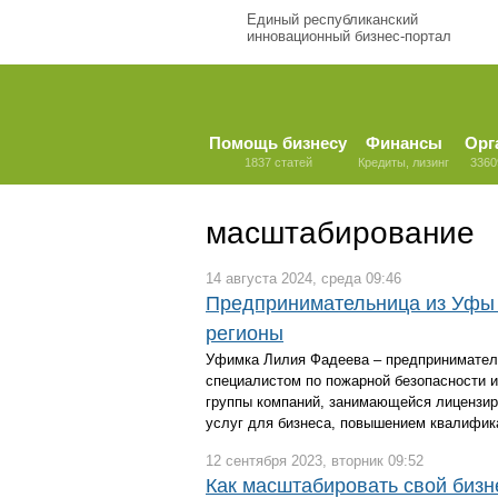
Единый республиканский
инновационный бизнес-портал
Помощь бизнесу
Финансы
Орг
1837 статей
Кредиты, лизинг
3360
масштабирование
14 августа 2024, среда 09:46
Предпринимательница из Уфы 
регионы
Уфимка Лилия Фадеева – предпринимател
специалистом по пожарной безопасности и
группы компаний, занимающейся лицензир
услуг для бизнеса, повышением квалифик
12 сентября 2023, вторник 09:52
Как масштабировать свой бизн