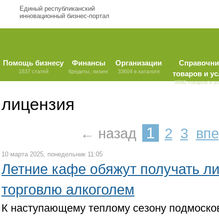
Единый республиканский
инновационный бизнес-портал
Помощь бизнесу
Финансы
Организации
Справочни
1837 статей
Кредиты, лизинг
33604 в каталоге
товаров и ус
9580 товаров и у
лицензия
1
← назад
2
3
вп
10 марта 2025, понедельник 11:05
Летние кафе обяжут получать л
торговлю алкоголем
К наступающему теплому сезону подмоско