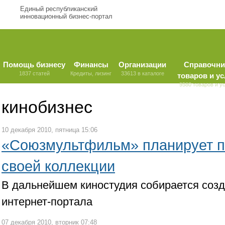
Единый республиканский
инновационный бизнес-портал
Помощь бизнесу
Финансы
Организации
Справочни
1837 статей
Кредиты, лизинг
33613 в каталоге
товаров и ус
9580 товаров и у
кинобизнес
10 декабря 2010, пятница 15:06
«Союзмультфильм» планирует 
своей коллекции
В дальнейшем киностудия собирается соз
интернет-портала
07 декабря 2010, вторник 07:48