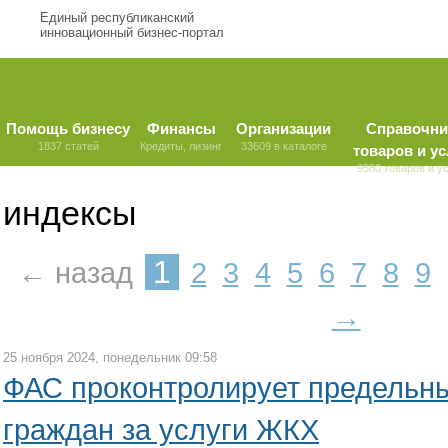
Единый республиканский
инновационный бизнес-портал
Помощь бизнесу
Финансы
Организации
Справочни
1837 статей
Кредиты, лизинг
33609 в каталоге
товаров и ус
9580 товаров и у
индексы
1
← назад
2
3
4
5
6
7
8
9
→
25 ноября 2024, понедельник 09:58
ФАС проконтролирует предельн
граждан за услуги ЖКХ