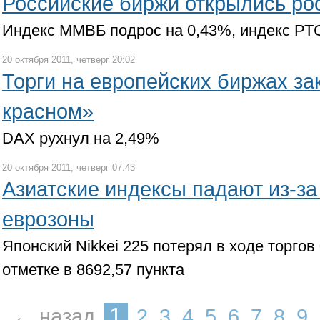
Российские биржи открылись ро
Индекс ММВБ подрос на 0,43%, индекс РТ
20 октября 2011, четверг 20:02
Торги на европейских биржах за
красном»
DAX рухнул на 2,49%
20 октября 2011, четверг 07:43
Азиатские индексы падают из-за
еврозоны
Японский Nikkei 225 потерял в ходе торгов
отметке в 8692,57 пункта
1
← назад
2
3
4
5
6
7
8
9