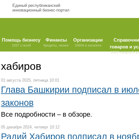
Единый республиканский
инновационный бизнес-портал
Помощь бизнесу
Финансы
Организации
Справочни
1837 статей
Кредиты, лизинг
33604 в каталоге
товаров и ус
9580 товаров и у
хабиров
01 августа 2025, пятница 10:01
Глава Башкирии подписал в июл
законов
Все подробности – в обзоре.
05 декабря 2024, четверг 10:12
Радий Хабиров подписал в нояб