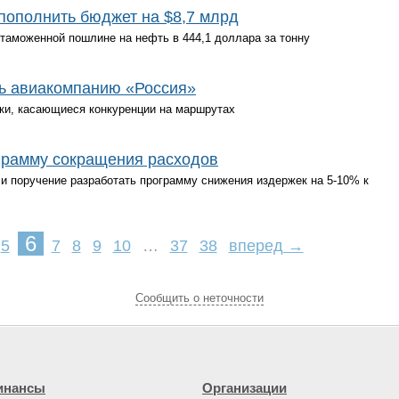
пополнить бюджет на $8,7 млрд
таможенной пошлине на нефть в 444,1 доллара за тонну
ь авиакомпанию «Россия»
ки, касающиеся конкуренции на маршрутах
грамму сокращения расходов
 поручение разработать программу снижения издержек на 5-10% к
6
5
7
8
9
10
…
37
38
вперед →
Cообщить о неточности
инансы
Организации