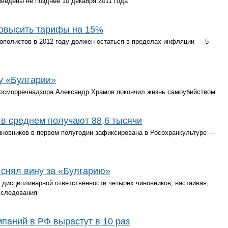
ведены не позднее 10 декабря 2011 года
повысить тарифы на 15%
ополистов в 2012 году должен остаться в пределах инфляции — 5-
у «Булгарии»
Госморречнадзора Александр Храмов покончил жизнь самоубийством
в среднем получают 88,6 тысячи
иновников в первом полугодии зафиксирована в Росохранкультуре —
 снял вину за «Булгарию»
 дисциплинарной ответственности четырех чиновников, настаивая,
сследования
паний в РФ вырастут в 10 раз