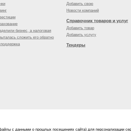
нки
Добавить свою
зинг
Новости компаний
вестиции
Справочник товаров и услуг
рахование
Добавить товар
зделили бизнес, а налоговая
Добавить услугу
пыталась сложить его обратно
споддержка
Тендеры
(файлы с данными о прошлых посещениях сайта) для персонализации сер
нес-портал