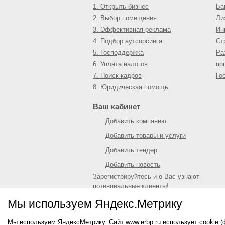
1. Открыть бизнес
Ба
2. Выбор помещения
Ли
3. Эффективная реклама
Ин
4. Подбор аутсорсинга
Ст
5. Господдержка
Ра
6. Уплата налогов
по
7. Поиск кадров
Го
8. Юридическая помощь
Ваш кабинет
Добавить компанию
Добавить товары и услуги
Добавить тендер
Добавить новость
Зарегистрируйтесь и о Вас узнают
потенциальные клиенты!
Войти
или
зарегистрироваться
Мы используем Яндекс.Метрику
Мы используем ЯндексМетрику. Сайт www.erbp.ru использует cookie 
© 2009—
2026
Единый республиканский биз