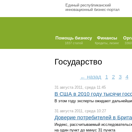
Единый республиканский
инновационный бизнес-портал
Помощь бизнесу
Финансы
Орг
1837 статей
Кредиты, лизинг
3360
Государство
← назад
1
2
3
4
31 августа 2011, среда 11:45
В США в 2010 году тысячи гос
В этом году эксперты ожидают дальнейш
31 августа 2011, среда 10:27
Доверие потребителей в Брита
Индекс, рассчитываемый исследовательск
на один пункт до минус 31 пункта