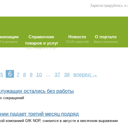
Зарегистрируйтесь и
анизации
Справочник
Новости
О портале
7 в каталоге
72170 новостей
Много полезного
товаров и услуг
9580 товаров и услуг
6
5
7
8
9
10
…
37
38
вперед →
служащих остались без работы
их сокращений
нии падает третий месяц подряд
ой компанией GfK NOP, снизился в августе в месячном выражении