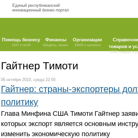
Единый республиканский
инновационный бизнес-портал
Помощь бизнесу
Финансы
Организации
Справочни
1837 статей
Кредиты, лизинг
33605 в каталоге
товаров и ус
9580 товаров и у
Гайтнер Тимоти
06 октября 2010, среда 22:50
Гайтнер: страны-экспортеры до
политику
Глава Минфина США Тимоти Гайтнер заявил
которых экспорт является основным инстр
изменить экономическую политику