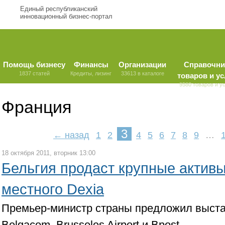
Единый республиканский
инновационный бизнес-портал
Помощь бизнесу
Финансы
Организации
Справочни
1837 статей
Кредиты, лизинг
33613 в каталоге
товаров и ус
9580 товаров и у
Франция
3
← назад
1
2
4
5
6
7
8
9
…
18 октября 2011, вторник 13:00
Бельгия продаст крупные актив
местного Dexia
Премьер-министр страны предложил выста
Belgacom, Brusseles Airport и Bpost