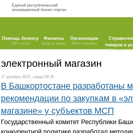
Единый республиканский
инновационный бизнес-портал
Помощь бизнесу
Финансы
Организации
Справочни
1837 статей
Кредиты, лизинг
33607 в каталоге
товаров и ус
9580 товаров и у
электронный магазин
27 декабря 2023, среда 09:35
В Башкортостане разработаны м
рекомендации по закупкам в «э
магазине» у субъектов МСП
Государственный комитет Республики Башк
конкурентной политике разработал методи