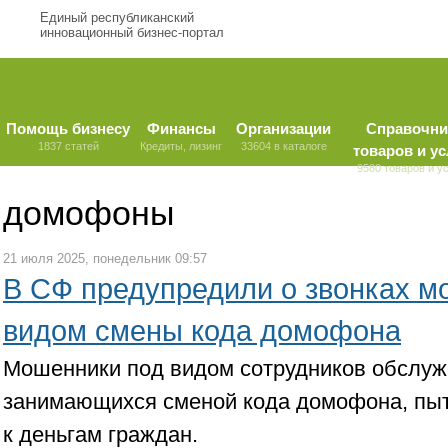
Единый республиканский
инновационный бизнес-портал
Помощь бизнесу
Финансы
Организации
Справочни
1837 статей
Кредиты, лизинг
33604 в каталоге
товаров и ус
9580 товаров и у
домофоны
21 июля 2025, понедельник 09:57
В СФ предупредили о звонках м
видом смены кода домофона
Мошенники под видом сотрудников обслуж
занимающихся сменой кода домофона, пыт
к деньгам граждан.