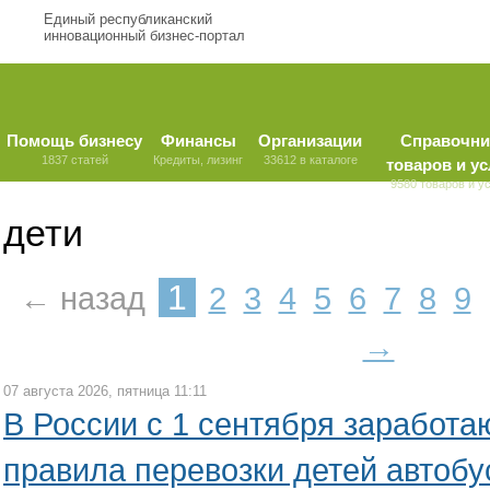
Единый республиканский
инновационный бизнес-портал
Помощь бизнесу
Финансы
Организации
Справочни
1837 статей
Кредиты, лизинг
33612 в каталоге
товаров и ус
9580 товаров и у
дети
1
← назад
2
3
4
5
6
7
8
9
→
07 августа 2026, пятница 11:11
В России с 1 сентября заработ
правила перевозки детей автоб