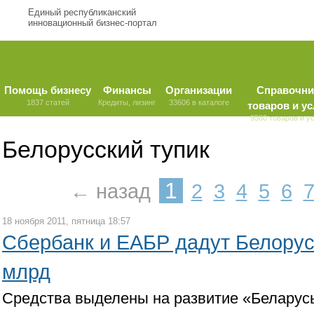
Единый республиканский
инновационный бизнес-портал
Помощь бизнесу
Финансы
Организации
Справочни
1837 статей
Кредиты, лизинг
33606 в каталоге
товаров и ус
9580 товаров и у
Белорусский тупик
1
← назад
2
3
4
5
6
18 ноября 2011, пятница 18:57
Сбербанк и ЕАБР дадут Белорус
млрд
Средства выделены на развитие «Беларус