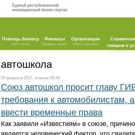
Единый республиканский
инновационный бизнес-портал
Помощь бизнесу
Финансы
Организации
Справочни
1837 статей
Кредиты, лизинг
33607 в каталоге
товаров и ус
9580 товаров и у
автошкола
28 февраля 2017, вторник 09:45
Союз автошкол просит главу ГИ
требования к автомобилистам, 
ввести временные права
Как заявили «Известиям» в союзе, причин
является человеческий фактор, что свидет