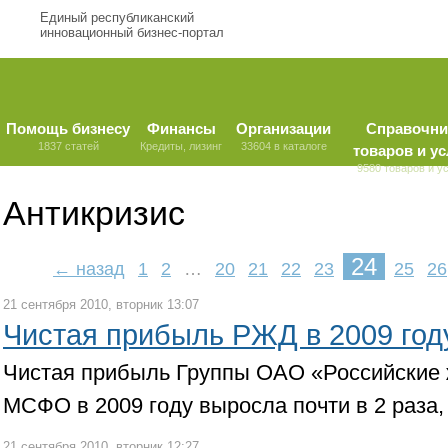
Единый республиканский
инновационный бизнес-портал
Помощь бизнесу
Финансы
Организации
Справочни
1837 статей
Кредиты, лизинг
33604 в каталоге
товаров и ус
9580 товаров и у
Антикризис
24
← назад
1
2
…
20
21
22
23
25
26
21 сентября 2010, вторник 13:07
Чистая прибыль РЖД в 2009 год
Чистая прибыль Группы ОАО «Российские 
МСФО в 2009 году выросла почти в 2 раза,
21 сентября 2010, вторник 12:27