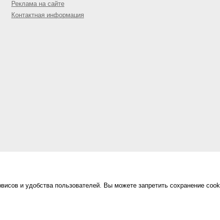
Реклама на сайте
Контактная информация
висов и удобства пользователей. Вы можете запретить сохранение cook
Сделано в
«Техинформ»
Уфа