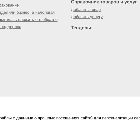
Справочник товаров и услуг
рахование
Добавить товар
зделили бизнес, а налоговая
Добавить услугу
пыталась сложить его обратно
споддержка
Тендеры
(файлы с данными о прошлых посещениях сайта) для персонализации сер
нес-портал
ама на портале
|
Правила пользования
|
ной офертой