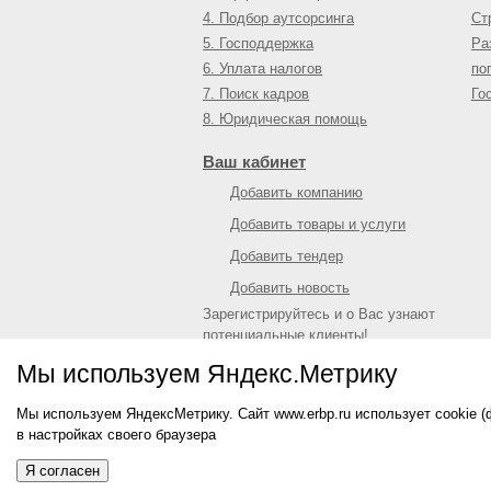
4. Подбор аутсорсинга
Ст
5. Господдержка
Ра
6. Уплата налогов
по
7. Поиск кадров
Го
8. Юридическая помощь
Ваш кабинет
Добавить компанию
Добавить товары и услуги
Добавить тендер
Добавить новость
Зарегистрируйтесь и о Вас узнают
потенциальные клиенты!
Войти
или
зарегистрироваться
Мы используем Яндекс.Метрику
Мы используем ЯндексМетрику. Сайт www.erbp.ru использует cookie 
© 2009—
2026
Единый республиканский биз
в настройках своего браузера
О портале
|
Контактная информация
|
Рекл
Информация на сайте не является публич
Я согласен