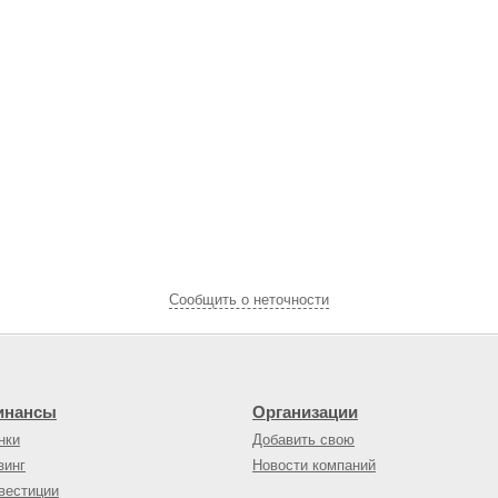
Cообщить о неточности
инансы
Организации
нки
Добавить свою
зинг
Новости компаний
вестиции