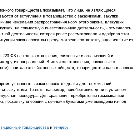
ионного товарищества показывает, что лица, не являющиеся
ваются от вступления в товарищество с заказчиками, закупки
ричине нежелания распространения норм этого закона, влекущих
купках, на совместную инвестиционную деятельность, - отмечалось
ктной деятельности, которая ранее рассматривала и одобрила этот
 ситуации законопроектом предусмотрено соответствующее изъятие из
я 223-ФЗ не только отношения, связанные с организацией и
яд других направлений. В их числе отношения, связанные с
ном) капитале хозяйственных обществ, товариществ и паев в паевых
ремя указанные в законопроекте сделки для госкомпаний
ся закупками. То есть, например, приобретению доли в уставном
курсная процедура. Для сравнения: приобретение госкомпанией
кой, поскольку операции с ценными бумагами уже выведены из-под
стиционные товарищества
и
тендеры