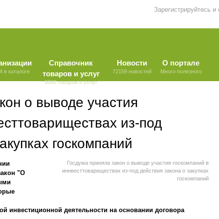
Зарегистрируйтесь и
анизации
Справочник
Новости
О портале
4 в каталоге
72159 новостей
Много полезного
товаров и услуг
9580 товаров и услуг
кон о выводе участия
есттовариществах из-под
закупках госкомпаний
нии
Госдума приняла закон о выводе участия госкомпаний в
иннвесттовариществах из-под действия закона о закупках
закон "О
госкомпаний
ными
торые
ой инвестиционной деятельности на основании договора