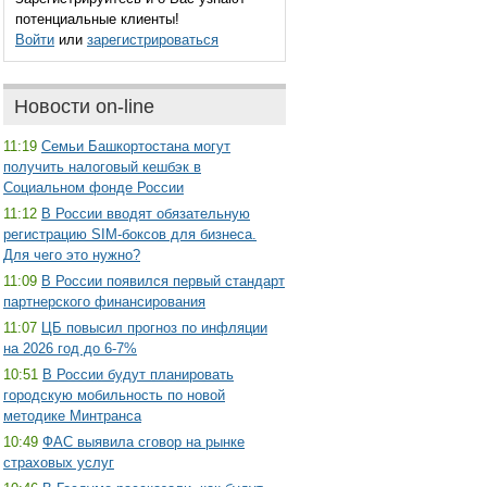
потенциальные клиенты!
Войти
или
зарегистрироваться
Новости on-line
11:19
Семьи Башкортостана могут
получить налоговый кешбэк в
Социальном фонде России
11:12
В России вводят обязательную
регистрацию SIM-боксов для бизнеса.
Для чего это нужно?
11:09
В России появился первый стандарт
партнерского финансирования
11:07
ЦБ повысил прогноз по инфляции
на 2026 год до 6-7%
10:51
В России будут планировать
городскую мобильность по новой
методике Минтранса
10:49
ФАС выявила сговор на рынке
страховых услуг