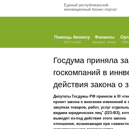
Единый республиканский
инновационный бизнес-портал
Помощь бизнесу
Финансы
Орг
1837 статей
Кредиты, лизинг
3360
Госдума приняла за
госкомпаний в иннв
действия закона о 
Депутаты Госдумы РФ приняли в III чте
проект закона о внесении изменений в 
закупках товаров, работ, услуг отдель
видами юридических лиц" (223-ФЗ), ко
выводят из-под действия этого закона
отношения, возникающие при совместн