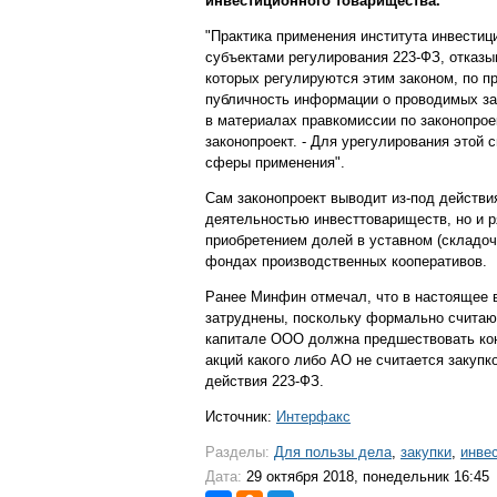
инвестиционного товарищества.
"Практика применения института инвестиц
субъектами регулирования 223-ФЗ, отказы
которых регулируются этим законом, по п
публичность информации о проводимых за
в материалах правкомиссии по законопрое
законопроект. - Для урегулирования этой
сферы применения".
Сам законопроект выводит из-под действи
деятельностью инвесттовариществ, но и р
приобретением долей в уставном (складоч
фондах производственных кооперативов.
Ранее Минфин отмечал, что в настоящее в
затруднены, поскольку формально считают
капитале ООО должна предшествовать кон
акций какого либо АО не считается закуп
действия 223-ФЗ.
Источник:
Интерфакс
Разделы:
Для пользы дела
,
закупки
,
инве
Дата:
29 октября 2018, понедельник 16:45