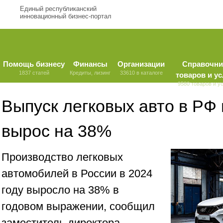
Единый республиканский
инновационный бизнес-портал
Помощь бизнесу
Финансы
Организации
Справочни
1837 статей
Кредиты, лизинг
33610 в каталоге
товаров и ус
9580 товаров и у
Выпуск легковых авто в РФ 
вырос на 38%
Производство легковых
автомобилей в России в 2024
году выросло на 38% в
годовом выражении, сообщил
заместитель директора