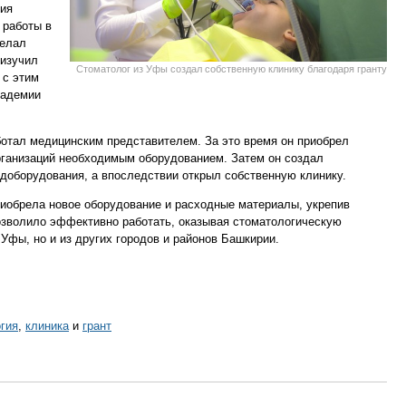
ния
 работы в
делал
 изучил
Стоматолог из Уфы создал собственную клинику благодаря гранту
 с этим
кадемии
ботал медицинским представителем. За это время он приобрел
ганизаций необходимым оборудованием. Затем он создал
доборудования, а впоследствии открыл собственную клинику.
приобрела новое оборудование и расходные материалы, укрепив
озволило эффективно работать, оказывая стоматологическую
Уфы, но и из других городов и районов Башкирии.
гия
,
клиника
и
грант