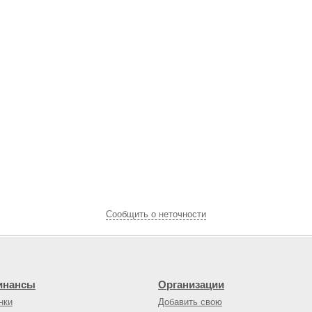
Cообщить о неточности
инансы
Организации
нки
Добавить свою