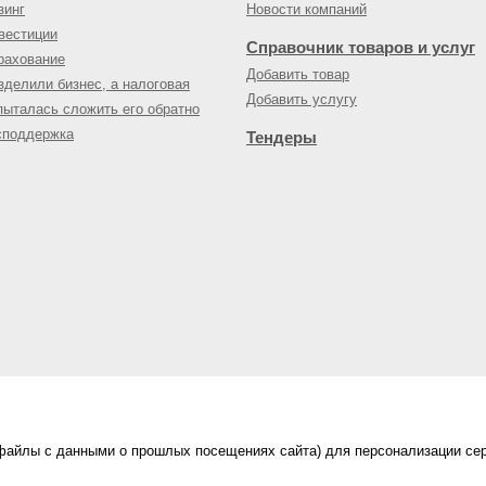
зинг
Новости компаний
вестиции
Справочник товаров и услуг
рахование
Добавить товар
зделили бизнес, а налоговая
Добавить услугу
пыталась сложить его обратно
споддержка
Тендеры
(файлы с данными о прошлых посещениях сайта) для персонализации сер
нес-портал
ама на портале
|
Правила пользования
|