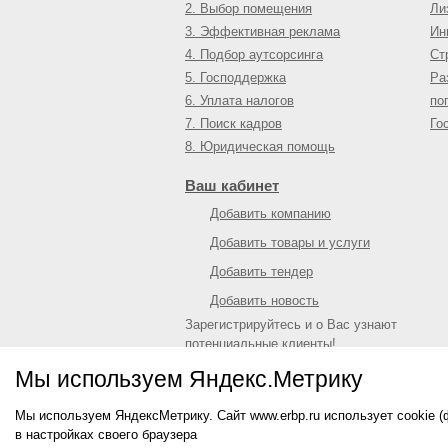
2. Выбор помещения
Ли
3. Эффективная реклама
Ин
4. Подбор аутсорсинга
Ст
5. Господдержка
Ра
6. Уплата налогов
по
7. Поиск кадров
Го
8. Юридическая помощь
Ваш кабинет
Добавить компанию
Добавить товары и услуги
Добавить тендер
Добавить новость
Зарегистрируйтесь и о Вас узнают
потенциальные клиенты!
Войти
или
зарегистрироваться
Мы используем Яндекс.Метрику
Мы используем ЯндексМетрику. Сайт www.erbp.ru использует cookie 
© 2009—
2026
Единый республиканский биз
в настройках своего браузера
О портале
|
Контактная информация
|
Рекл