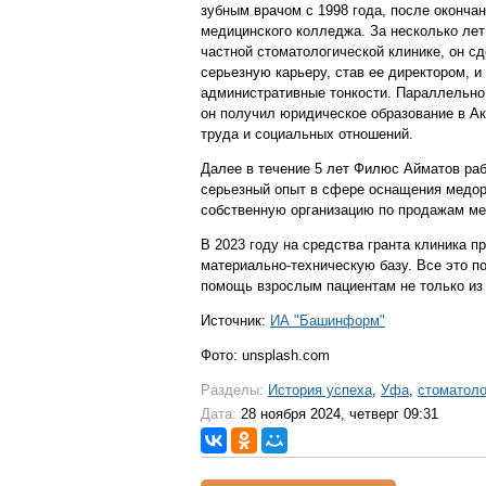
зубным врачом с 1998 года, после оконча
медицинского колледжа. За несколько лет
частной стоматологической клинике, он с
серьезную карьеру, став ее директором, и
административные тонкости. Параллельно
он получил юридическое образование в А
труда и социальных отношений.
Далее в течение 5 лет Филюс Айматов ра
серьезный опыт в сфере оснащения медор
собственную организацию по продажам ме
В 2023 году на средства гранта клиника 
материально-техническую базу. Все это п
помощь взрослым пациентам не только из 
Источник:
ИА "Башинформ"
Фото: unsplash.com
Разделы:
История успеха
,
Уфа
,
стоматоло
Дата:
28 ноября 2024, четверг 09:31