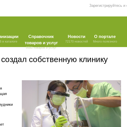
Зарегистрируйтесь и
анизации
Справочник
Новости
О портале
6 в каталоге
72170 новостей
Много полезного
товаров и услуг
9580 товаров и услуг
 создал собственную клинику
ся
ющая
рудники
ает