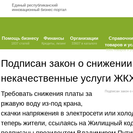
Единый республиканский
инновационный бизнес-портал
Помощь бизнесу
Финансы
Организации
Справочни
1837 статей
Кредиты, лизинг
33607 в каталоге
товаров и ус
9580 товаров и у
Подписан закон о снижении
некачественные услуги ЖК
Подписан закон о
Требовать снижения платы за
ржавую воду из-под крана,
скачки напряжения в электросети или холо
теперь жители, ссылаясь на Жилищный код
подписаны президентом Владимиром Пути