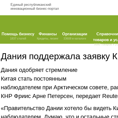
Единый республиканский
инновационный бизнес-портал
Помощь бизнесу
Финансы
Организации
Справочни
1837 статей
Кредиты, лизинг
33608 в каталоге
товаров и ус
9580 товаров и у
Дания поддержала заявку К
Дания одобряет стремление
Китая стать постоянным
наблюдателем при Арктическом совете, рас
КНР Фриис Арне Петерсен, передает Reuter
«Правительство Дании хотело бы видеть К
наблюдателем. Думаю, что и остальные стр