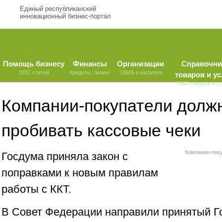
Единый республиканский
инновационный бизнес-портал
Помощь бизнесу
Финансы
Организации
Справочни
1837 статей
Кредиты, лизинг
33605 в каталоге
товаров и ус
9580 товаров и у
Компании-покупатели долж
пробивать кассовые чеки
Компании-поку
Госдума приняла закон с
поправками к новым правилам
работы с ККТ.
В Совет Федерации направили принятый 