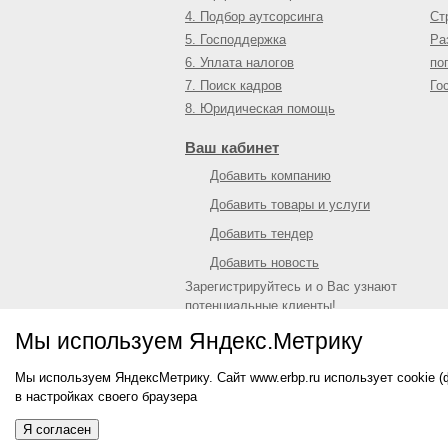
4. Подбор аутсорсинга
Ст
5. Господдержка
Ра
6. Уплата налогов
по
7. Поиск кадров
Го
8. Юридическая помощь
Ваш кабинет
Добавить компанию
Добавить товары и услуги
Добавить тендер
Добавить новость
Зарегистрируйтесь и о Вас узнают
потенциальные клиенты!
Войти
или
зарегистрироваться
Мы используем Яндекс.Метрику
Мы используем ЯндексМетрику. Сайт www.erbp.ru использует cookie 
© 2009—
2026
Единый республиканский биз
в настройках своего браузера
О портале
|
Контактная информация
|
Рекл
Информация на сайте не является публич
Я согласен