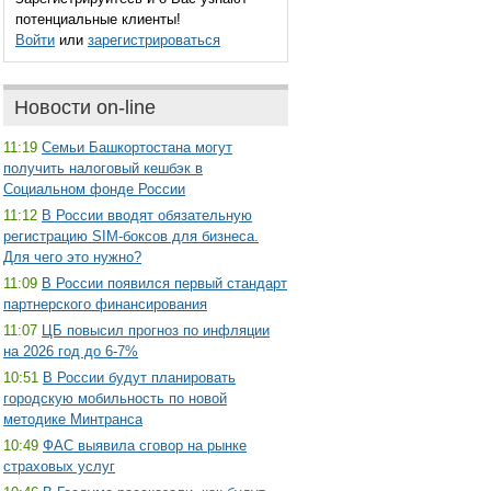
потенциальные клиенты!
Войти
или
зарегистрироваться
Новости on-line
11:19
Семьи Башкортостана могут
получить налоговый кешбэк в
Социальном фонде России
11:12
В России вводят обязательную
регистрацию SIM-боксов для бизнеса.
Для чего это нужно?
11:09
В России появился первый стандарт
партнерского финансирования
11:07
ЦБ повысил прогноз по инфляции
на 2026 год до 6-7%
10:51
В России будут планировать
городскую мобильность по новой
методике Минтранса
10:49
ФАС выявила сговор на рынке
страховых услуг