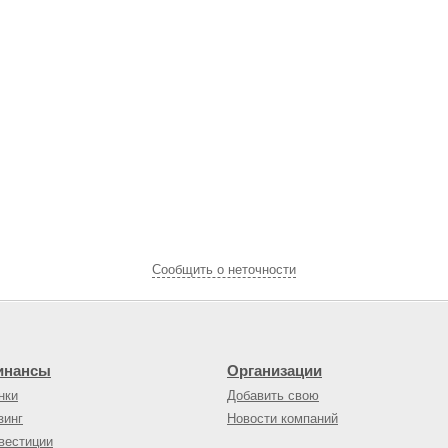
Cообщить о неточности
инансы
Организации
нки
Добавить свою
зинг
Новости компаний
вестиции