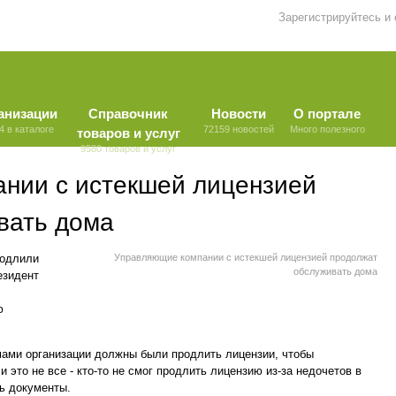
Зарегистрируйтесь и
анизации
Справочник
Новости
О портале
4 в каталоге
72159 новостей
Много полезного
товаров и услуг
9580 товаров и услуг
нии с истекшей лицензией
вать дома
родлили
Управляющие компании с истекшей лицензией продолжат
обслуживать дома
езидент
ю
ами организации должны были продлить лицензии, чтобы
 это не все - кто-то не смог продлить лицензию из-за недочетов в
ть документы.