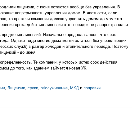
продлили лицензии, с июня остаются вообще без управления. В
ающие непрерывность управления домом. В частности, если
ана, то прежняя компания должна управлять домом до момента
течения срока действия лицензии этот порядок не распространялся.
в продления лицензий. Изначально предполагалось, что срок
года. Однако тогда многие дома могли остаться без управляющих
черских служб) в разгар холодов и отопительного периода. Поэтому
ицензий - до июня.
определенность. Те компании, у которых истек срок действия
мом до того, как зданием займется новая УК.
нии
,
Лицензии
,
сроки
,
обслуживание
,
МКД
и
поправки