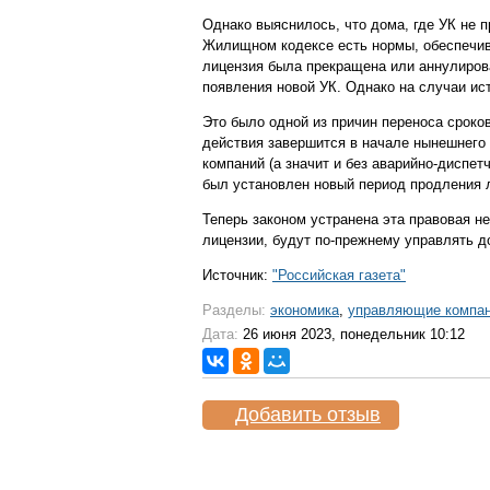
Однако выяснилось, что дома, где УК не 
Жилищном кодексе есть нормы, обеспечив
лицензия была прекращена или аннулиров
появления новой УК. Однако на случаи ис
Это было одной из причин переноса сроко
действия завершится в начале нынешнего 
компаний (а значит и без аварийно-диспет
был установлен новый период продления л
Теперь законом устранена эта правовая не
лицензии, будут по-прежнему управлять до
Источник:
"Российская газета"
Разделы:
экономика
,
управляющие компа
Дата:
26 июня 2023, понедельник 10:12
Добавить отзыв