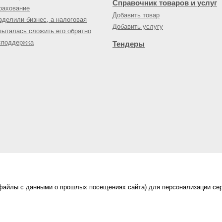
Справочник товаров и услуг
рахование
Добавить товар
зделили бизнес, а налоговая
Добавить услугу
пыталась сложить его обратно
споддержка
Тендеры
(файлы с данными о прошлых посещениях сайта) для персонализации сер
нес-портал
ама на портале
|
Правила пользования
|
ной офертой