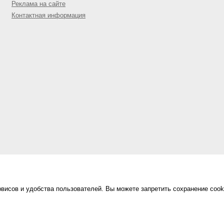
Реклама на сайте
Контактная информация
висов и удобства пользователей. Вы можете запретить сохранение cook
Сделано в
«Техинформ»
Уфа