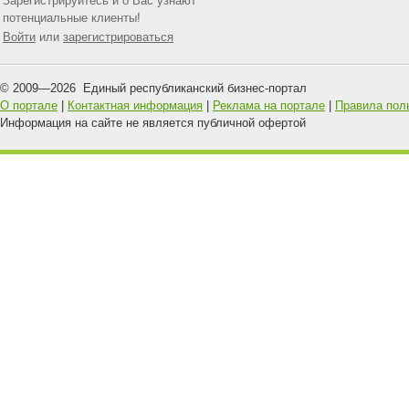
Зарегистрируйтесь и о Вас узнают
потенциальные клиенты!
Войти
или
зарегистрироваться
© 2009—
2026
Единый республиканский бизнес-портал
О портале
|
Контактная информация
|
Реклама на портале
|
Правила пол
Информация на сайте не является публичной офертой