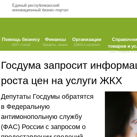
Единый республиканский
инновационный бизнес-портал
Помощь бизнесу
Финансы
Организации
Справочни
1837 статей
Кредиты, лизинг
33604 в каталоге
товаров и ус
9580 товаров и у
Госдума запросит информа
роста цен на услуги ЖКХ
Депутаты Госдумы обратятся
в Федеральную
антимонопольную службу
(ФАС) России с запросом о
предоставлении сведений,