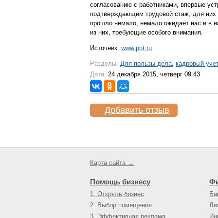
согласованию с работниками, впервые ус
подтверждающим трудовой стаж, для них с
прошло немало, немало ожидает нас и в н
из них, требующие особого внимания.
Источник:
www.ppt.ru
Разделы:
Для пользы дела
,
кадровый уче
Дата:
24 декабря 2015, четверг 09:43
Добавить отзыв
Карта сайта →
Помощь бизнесу
Ф
1. Открыть бизнес
Ба
2. Выбор помещения
Ли
3. Эффективная реклама
Ин