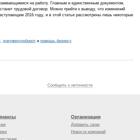
траивающимися на работу. Главным и единственным документом,
танет трудовой договор. Можно прийти к выводу, что изменений
аступающем 2016 году, и в этой статье рассмотрены лишь некоторые
т
,
документооборот
и
помощь бизнесу
Cообщить о неточности
инансы
Организации
нки
Добавить свою
зинг
Новости компаний
вестиции