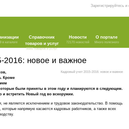
Зарегистрируйтесь и
анизации
Справочник
Новости
О портале
9 в каталоге
72170 новостей
Много полезного
товаров и услуг
9580 товаров и услуг
-2016: новое и важное
ков,
Кадровый учет 2015-2016: новое и важное
а. Кроме
нием
 которые были приняты в этом году и планируются в следующем.
о и встретить Новый год во всеоружии.
я, не является исключением и трудовое законодательство. В помощь
, которые напрямую касаются кадровых работников, а также всех
водству.