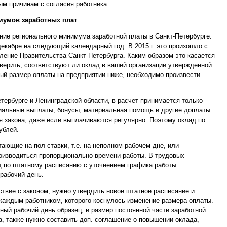
ым причинам с согласия работника.
мумов заработных плат
ие регионального минимума заработной платы в Санкт-Петербурге.
кабре на следующий календарный год. В 2015 г. это произошло с
овление Правительства Санкт-Петербурга. Каким образом это касается
верить, соответствуют ли оклад в вашей организации утвержденной
ый размер оплаты на предприятии ниже, необходимо произвести
тербурге и Ленинградской области, в расчет принимается только
иальные выплаты, бонусы, материальная помощь и другие доплаты
я закона, даже если выплачиваются регулярно. Поэтому оклад по
ублей.
тающие на пол ставки, т.е. на неполном рабочем дне, или
оизводиться пропорционально времени работы. В трудовых
д по штатному расписанию с уточнением графика работы
рабочий день.
ствие с законом, нужно утвердить новое штатное расписание и
каждым работником, которого коснулось изменение размера оплаты.
ный рабочий день образец, и размер постоянной части заработной
, также нужно составить доп. соглашение о повышении оклада,