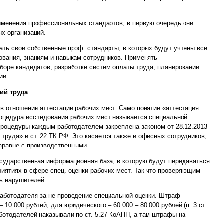
рименения профессиональных стандартов, в первую очередь они
х организаций.
ать свои собственные проф. стандарты, в которых будут учтены все
ования, знаниям и навыкам сотрудников. Применять
оре кандидатов, разработке систем оплаты труда, планировании
ии.
ий труда
в отношении аттестации рабочих мест. Само понятие «аттестация
роцедура исследования рабочих мест называется специальной
процедуры каждым работодателем закреплена законом от 28.12.2013
труда» и ст. 22 ТК РФ. Это касается также и офисных сотрудников,
аравне с производственными.
государственная информационная база, в которую будут передаваться
иятиях в сфере спец. оценки рабочих мест. Так что проверяющим
ть нарушителей.
работодателя за не проведение специальной оценки. Штраф
 10 000 рублей, для юридического – 60 000 – 80 000 рублей (п. 3 ст.
ботодателей наказывали по ст. 5.27 КоАПП, а там штрафы на