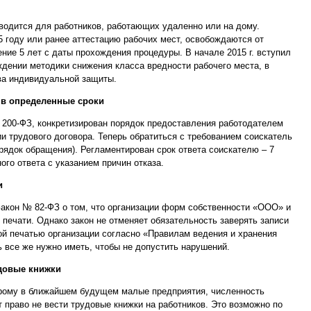
водится для работников, работающих удаленно или на дому.
5 году или ранее аттестацию рабочих мест, освобождаются от
ние 5 лет с даты прохождения процедуры. В начале 2015 г. вступил
дении методики снижения класса вредности рабочего места, в
ва индивидуальной защиты.
 в определенные сроки
 200-ФЗ, конкретизирован порядок предоставления работодателем
ии трудового договора. Теперь обратиться с требованием соискатель
рядок обращения). Регламентирован срок ответа соискателю – 7
го ответа с указанием причин отказа.
и
акон № 82-ФЗ о том, что организации форм собственности «ООО» и
печати. Однако закон не отменяет обязательность заверять записи
ой печатью организации согласно «Правилам ведения и хранения
ь все же нужно иметь, чтобы не допустить нарушений.
удовые книжки
торому в ближайшем будущем малые предприятия, численность
 право не вести трудовые книжки на работников. Это возможно по