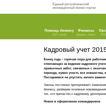
Единый республиканский
инновационный бизнес-портал
Помощь бизнесу
Финансы
Орг
1837 статей
Кредиты, лизинг
3360
Кадровый учет 2015
Конец года – горячая пора для работни
отвечающих за ведение кадрового учет
привычных забот, связанных с оконча
периода, нужно учесть все новшества,
Постараемся не упустить ничего важног
Законы постоянно претерпевают изменени
бизнесу, разберем основные нововведения
тех, кто причастен к кадровому делопроиз
Новое в оформлении командировок