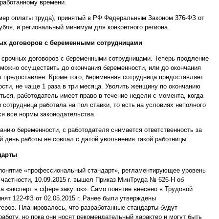
тработанному времени.
ер оплаты труда), принятый в РФ Федеральным Законом 376-ФЗ от
 рубля, и региональный минимум для конкретного региона.
ых договоров с беременными сотрудницами
и срочных договоров с беременными сотрудницами. Теперь продление
 можно осуществить до окончания беременности, или до окончания
ыл предоставлен. Кроме того, беременная сотрудница предоставляет
ти, не чаще 1 раза в три месяца. Уволить женщину по окончанию
ться, работодатель имеет право в течение недели с момента, когда
 сотрудница работала на пол ставки, то есть на условиях неполного
ся все нормы законодательства.
анию беременности, с работодателя снимается ответственность за
й день работы не совпал с датой увольнения такой работницы.
дарты
 понятие «профессиональный стандарт», регламентирующее уровень
 частности, 10.09.2015 г. вышел Приказ МинТруда № 626-Н об
 «эксперт в сфере закупок». Само понятие внесено в Трудовой
инят 122-ФЗ от 02.05.2015 г. Ранее были утверждены
еров. Планировалось, что разработанные стандарты будут
аботу, но пока они носят рекомендательный характер и могут быть