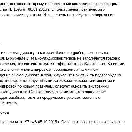
умент, согласно которому в оформление командировок внесен ряд
ва № 1595 от 08.01.2015 г. С точки зрения практического
несколькими пунктами. Итак, теперь не требуется оформление:
.
нии в командировку, в котором более подробно, чем раньше,
вия. В журнале учета командировок теперь не заполняется графа с
верения, так как сам документ оформлять необязательно. В письме
разъяснения о командировках, совершаемых на личном
дения в командировке в этом случае не может быть подтверждено
подтверждаются служебными записками, чеками, квитанциями и
ндировок по новым правилам, следует обновить внутренний
командировках. Однако следует заметить, что заполнение
удет ошибкой, так что переделывать уже составленные
 не нужно.
усков
кция принята 197- ФЗ 05.10.2015 г. Основные новшества заключаются