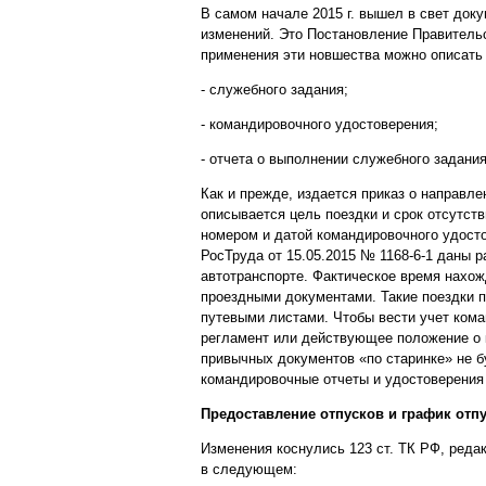
В самом начале 2015 г. вышел в свет док
изменений. Это Постановление Правительст
применения эти новшества можно описать 
- служебного задания;
- командировочного удостоверения;
- отчета о выполнении служебного задания
Как и прежде, издается приказ о направле
описывается цель поездки и срок отсутст
номером и датой командировочного удосто
РосТруда от 15.05.2015 № 1168-6-1 даны 
автотранспорте. Фактическое время нахож
проездными документами. Такие поездки 
путевыми листами. Чтобы вести учет кома
регламент или действующее положение о 
привычных документов «по старинке» не б
командировочные отчеты и удостоверения
Предоставление отпусков и график отп
Изменения коснулись 123 ст. ТК РФ, реда
в следующем: