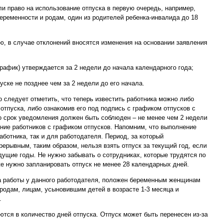
ли право на использование отпуска в первую очередь, например,
беременности и родам, один из родителей ребенка-инвалида до 18
ию, в случае отклонений вносятся изменения на основании заявления
рафик) утверждается за 2 недели до начала календарного года;
ске не позднее чем за 2 недели до его начала.
о следует отметить, что теперь известить работника можно либо
отпуска, либо ознакомив его под подпись с графиком отпусков с
о срок уведомления должен быть соблюден – не менее чем 2 недели
ение работников с графиком отпусков. Напомним, что выполнение
ботника, так и для работодателя. Период, за который
рерывным, таким образом, нельзя взять отпуск за текущий год, если
дущие годы. Не нужно забывать о сотрудниках, которые трудятся по
же нужно запланировать отпуск не менее 28 календарных дней.
ка работы у данного работодателя, положен беременным женщинам
 родам, лицам, усыновившим детей в возрасте 1-3 месяца и
.
ются в количество дней отпуска. Отпуск может быть перенесен из-за