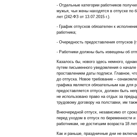
- Отдельные категории работников получи
мужья, чьи жены находятся в отпуске по 
лет (242-ФЗ от 13.07.2015 г.).
- График отпусков обязателен к исполнен
работника;
- Очередность предоставления отпусков (г
- Работники должны быть извещены об отпу
Казалось бы, нового здесь немного, однак
путем письменного уведомления о начале 
проставлением даты подписи. Главное, чт
до отпуска. Новое требование – ознакомл
графика является обязательным как для ра
предоставляется отпуск, должен быть неп
не использовано право на отдых за преды
трудовому договору на полставки, им так
Внеочередной отпуск, независимо от сро
перед уходом в отпуск по беременности и
работникам, не достигшим возраста 18 лет
Как и раньше, праздничные дни не включа