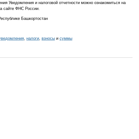
ения Уведомления и налоговой отчетности можно ознакомиться на
а сайте ФНС России.
Республике Башкортостан
уведомления
,
налоги
,
взносы
и
суммы