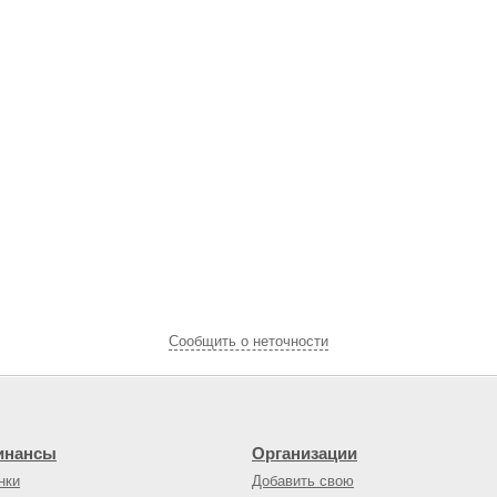
Cообщить о неточности
инансы
Организации
нки
Добавить свою