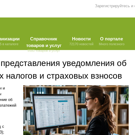
Зарегистрируйтесь и
анизации
Справочник
Новости
О портале
5 в каталоге
72170 новостей
Много полезного
товаров и услуг
9580 товаров и услуг
 представления уведомления об
 налогов и страховых взносов
и и
ы
ение об
платежей
д с
3);