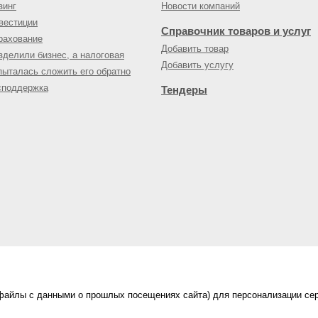
зинг
Новости компаний
вестиции
Справочник товаров и услуг
рахование
Добавить товар
зделили бизнес, а налоговая
Добавить услугу
пыталась сложить его обратно
споддержка
Тендеры
(файлы с данными о прошлых посещениях сайта) для персонализации сер
нес-портал
ама на портале
|
Правила пользования
|