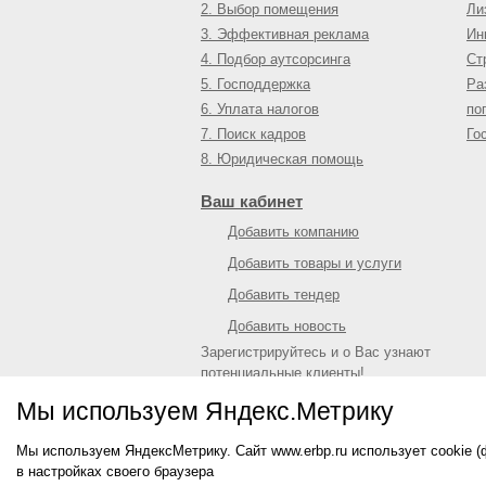
2. Выбор помещения
Ли
3. Эффективная реклама
Ин
4. Подбор аутсорсинга
Ст
5. Господдержка
Ра
6. Уплата налогов
по
7. Поиск кадров
Го
8. Юридическая помощь
Ваш кабинет
Добавить компанию
Добавить товары и услуги
Добавить тендер
Добавить новость
Зарегистрируйтесь и о Вас узнают
потенциальные клиенты!
Войти
или
зарегистрироваться
Мы используем Яндекс.Метрику
Мы используем ЯндексМетрику. Сайт www.erbp.ru использует cookie 
© 2009—
2026
Единый республиканский биз
в настройках своего браузера
О портале
|
Контактная информация
|
Рекл