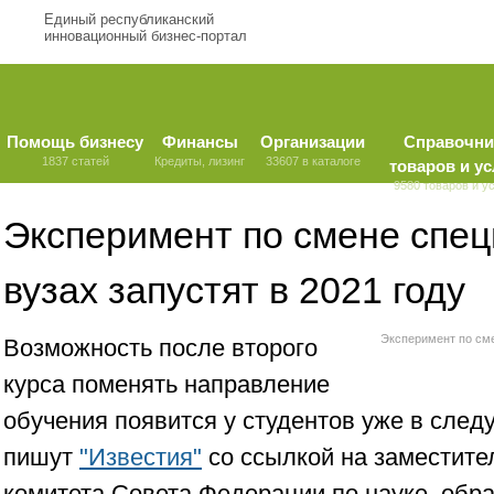
Единый республиканский
инновационный бизнес-портал
Помощь бизнесу
Финансы
Организации
Справочни
1837 статей
Кредиты, лизинг
33607 в каталоге
товаров и ус
9580 товаров и у
Эксперимент по смене спец
вузах запустят в 2021 году
Эксперимент по сме
Возможность после второго
курса поменять направление
обучения появится у студентов уже в след
пишут
"Известия"
со ссылкой на заместите
комитета Совета Федерации по науке, обра