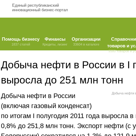
Единый республиканский
инновационный бизнес-портал
Помощь бизнесу
Финансы
Организации
Справочни
1837 статей
Кредиты, лизинг
33604 в каталоге
товаров и ус
9580 товаров и у
Добыча нефти в России в I 
выросла до 251 млн тонн
Добыча нефти в
Добыча нефти в России
(включая газовый конденсат)
по итогам I полугодия 2011 года выросла 
0,8% до 251,8 млн тонн. Экспорт нефти (с 
Белоруссии) сократился на 1,3% до 121,9 м