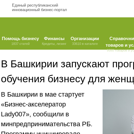
Единый республиканский
инновационный бизнес-портал
Помощь бизнесу
Финансы
Организации
Справочни
1837 статей
Кредиты, лизинг
33610 в каталоге
товаров и ус
9580 товаров и у
В Башкирии запускают про
обучения бизнесу для жен
В Башкирии в мае стартует
«Бизнес-акселератор
Lady007», сообщили в
минпредпринимательства РБ.
Программу инициировало